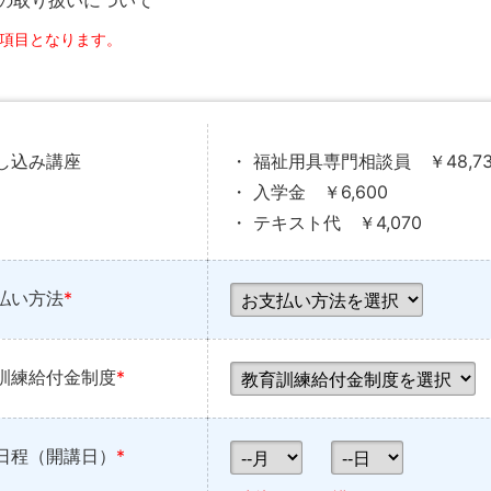
の取り扱いについて
須項目となります。
し込み講座
・ 福祉用具専門相談員 ￥48,73
・ 入学金 ￥6,600
・ テキスト代 ￥4,070
払い方法
*
訓練給付金制度
*
日程（開講日）
*