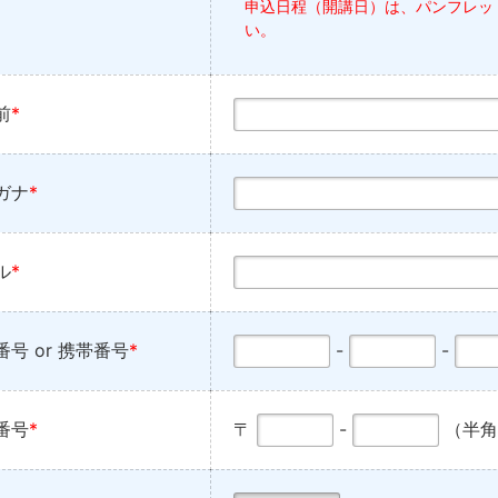
申込日程（開講日）は、パンフレッ
い。
前
*
ガナ
*
ル
*
番号 or 携帯番号
*
-
-
番号
*
〒
-
（半角