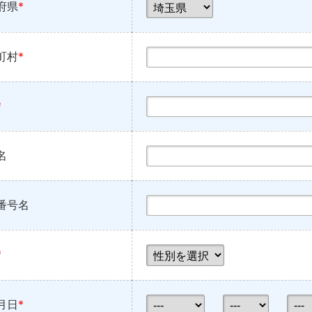
府県
*
町村
*
*
名
番号名
*
月日
*