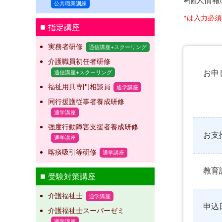
※個人情報
公共職業訓練
*は入力必
指定講座
実務者研修
通信講座+スクーリング
介護職員初任者研修
お申
通信講座+スクーリング
福祉用具専門相談員
通学講座
同行援護従事者養成研修
通学講座
強度行動障害支援者養成研修
お支
通学講座
喀痰吸引等研修
通学講座
教育
受験対策講座
介護福祉士
通学講座
申込
介護福祉士スーパーゼミ
通学講座