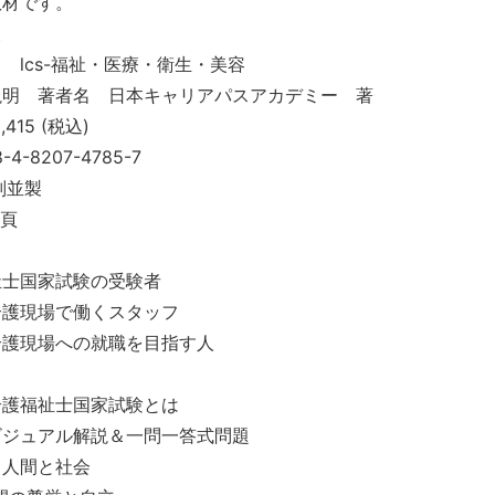
教材です。
報
 lcs-福祉・医療・衛生・美容
説明 著者名 日本キャリアパスアカデミー 著
415 (税込)
-4-8207-4785-7
判並製
4頁
祉士国家試験の受験者
介護現場で働くスタッフ
介護現場への就職を目指す人
介護福祉士国家試験とは
ビジュアル解説＆一問一答式問題
人間と社会