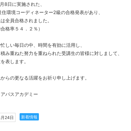
7月8日に実施された、
祉住環境コーディネーター2級の合格発表があり、
生は全員合格されました。
均合格率５４．２％）
で忙しい毎日の中、時間を有効に活用し、
と積み重ねた努力を重ねられた受講生の皆様に対しまして、
意を表します。
れからの更なる活躍をお祈り申し上げます。
リアパスアカデミー
新着情報
8月24日