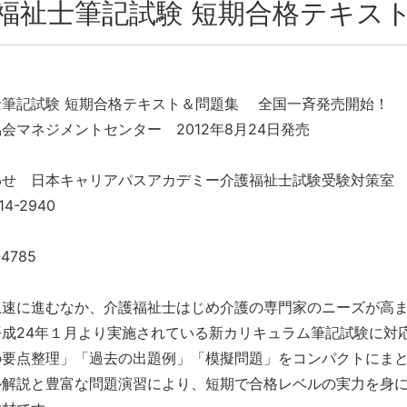
福祉士筆記試験 短期合格テキス
士筆記試験 短期合格テキスト＆問題集 全国一斉発売開始！
会マネジメントセンター 2012年8月24日発売
わせ 日本キャリアパスアカデミー介護福祉士試験受験対策室
814-2940
4785
明
急速に進むなか、介護福祉士はじめ介護の専門家のニーズが高
平成24年１月より実施されている新カリキュラム筆記試験に対
の要点整理」「過去の出題例」「模擬問題」をコンパクトにま
ル解説と豊富な問題演習により、短期で合格レベルの実力を身