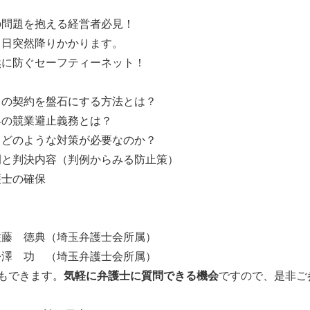
の問題を抱える経営者必見！
る日突然降りかかります。
然に防ぐセーフティーネット！
との契約を盤石にする方法とは？
界の競業避止義務とは？
らどのような対策が必要なのか？
例と判決内容（判例からみる防止策）
護士の確保
佐藤 徳典（埼玉弁護士会所属）
松澤 功 （埼玉弁護士会所属）
もできます。
気軽に弁護士に質問できる機会
ですので、是非ご