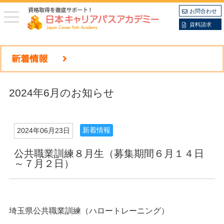
お問合わせ
toggle
navigation
資料請求
新着情報
2024年6月のお知らせ
新着情報
2024年06月23日
公共職業訓練８月生（募集期間６月１４日
～７月２日）
埼玉県公共職業訓練（ハロートレーニング）