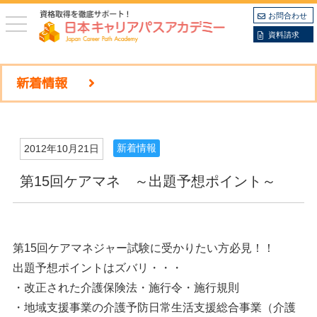
お問合わせ
toggle
navigation
資料請求
新着情報
新着情報
2012年10月21日
第15回ケアマネ ～出題予想ポイント～
第15回ケアマネジャー試験に受かりたい方必見！！
出題予想ポイントはズバリ・・・
・改正された介護保険法・施行令・施行規則
・地域支援事業の介護予防日常生活支援総合事業（介護