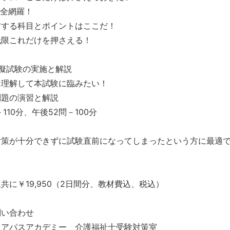
完全網羅！
右する科目とポイントはここだ！
低限これだけを押さえる！
擬試験の実施と解説
は理解して本試験に臨みたい！
問題の演習と解説
110分、午後52問－100分
対策が十分できずに試験直前になってしまったという方に最適で
共に￥19,950（2日間分、教材費込、税込）
問い合わせ
リアパスアカデミー 介護福祉士受験対策室