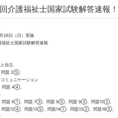
6回介護福祉士国家試験解答速報
1月26日（日）実施
護福祉士国家試験解答速報
厳と自立
、問題 2⑤、
とコミュニケーション
、問題 4④、
解
、問題 6①、問題 7③、問題 8⑤、問題 9③、問題10②、
、問題12④、問題13⑤、問題14①、問題15②、問題16⑤、
本