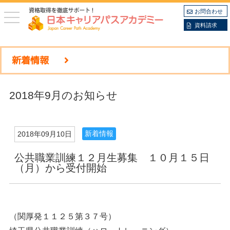
お問合わせ
toggle
navigation
資料請求
新着情報
2018年9月のお知らせ
新着情報
2018年09月10日
公共職業訓練１２月生募集 １０月１５日
（月）から受付開始
（関厚発１１２５第３７号）