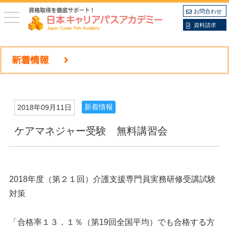
お問合わせ
toggle
navigation
資料請求
新着情報
新着情報
2018年09月11日
ケアマネジャー受験 無料講習会
2018年度（第２１回）介護支援専門員実務研修受講試験
対策
「合格率１３．１％（第19回全国平均）でも合格する方