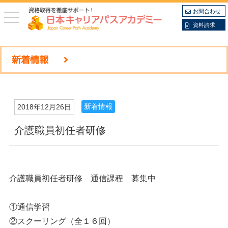
お問合わせ
toggle
navigation
資料請求
新着情報
新着情報
2018年12月26日
介護職員初任者研修
介護職員初任者研修 通信課程 募集中
①通信学習
②スクーリング（全１６回）