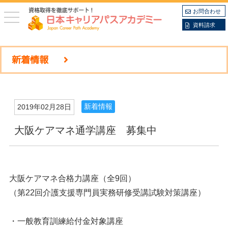
お問合わせ
toggle
navigation
資料請求
新着情報
新着情報
2019年02月28日
大阪ケアマネ通学講座 募集中
大阪ケアマネ合格力講座（全9回）
（第22回介護支援専門員実務研修受講試験対策講座）
・一般教育訓練給付金対象講座