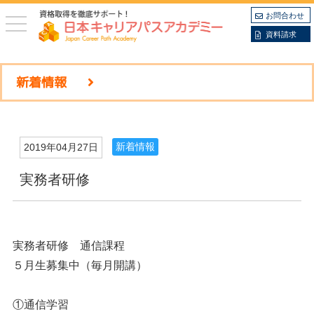
お問合わせ
toggle
navigation
資料請求
新着情報
新着情報
2019年04月27日
実務者研修
実務者研修 通信課程
５月生募集中（毎月開講）
①通信学習