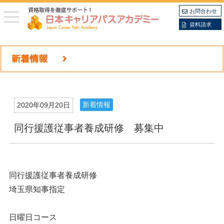
お問合わせ
toggle
navigation
資料請求
新着情報
新着情報
2020年09月20日
同行援護従事者養成研修 募集中
同行援護従事者養成研修
埼玉県知事指定
日曜日コース