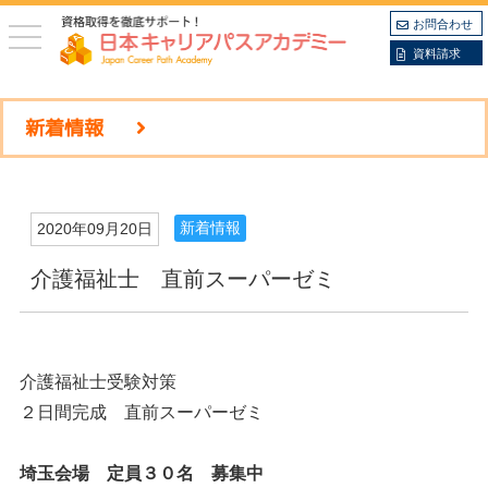
お問合わせ
toggle
navigation
資料請求
新着情報
新着情報
2020年09月20日
介護福祉士 直前スーパーゼミ
介護福祉士受験対策
２日間完成 直前スーパーゼミ
埼玉会場 定員３０名 募集中