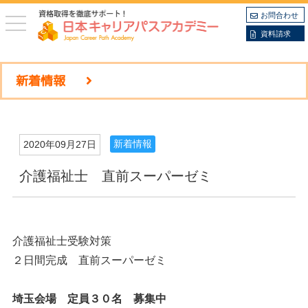
お問合わせ
toggle
navigation
資料請求
新着情報
新着情報
2020年09月27日
介護福祉士 直前スーパーゼミ
介護福祉士受験対策
２日間完成 直前スーパーゼミ
埼玉会場 定員３０名 募集中