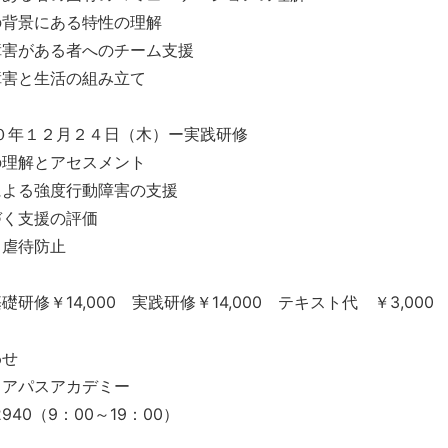
の背景にある特性の理解
障害がある者へのチーム支援
障害と生活の組み立て
０年１２月２４日（木）ー実践研修
の理解とアセスメント
による強度行動障害の支援
づく支援の評価
と虐待防止
研修￥14,000 実践研修￥14,000 テキスト代 ￥3,000
わせ
リアパスアカデミー
-2940（9：00～19：00）