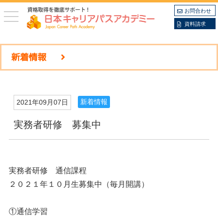
お問合わせ
toggle
navigation
資料請求
新着情報
新着情報
2021年09月07日
実務者研修 募集中
実務者研修 通信課程
２０２１年１０月生募集中（毎月開講）
①通信学習