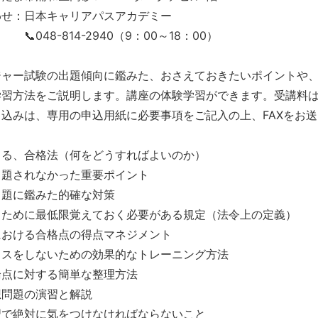
わせ：日本キャリアパスアカデミー
-814-2940（9：00～18：00）
ジャー試験の出題傾向に鑑みた、おさえておきたいポイントや
学習方法をご説明します。講座の体験学習ができます。受講料
込みは、専用の申込用紙に必要事項をご記入の上、FAXをお
きる、合格法（何をどうすればよいのか）
出題されなかった重要ポイント
出題に鑑みた的確な対策
るために最低限覚えておく必要がある規定（法令上の定義）
における合格点の得点マネジメント
ミスをしないための効果的なトレーニング方法
論点に対する簡単な整理方法
想問題の演習と解説
習で絶対に気をつけなければならないこと