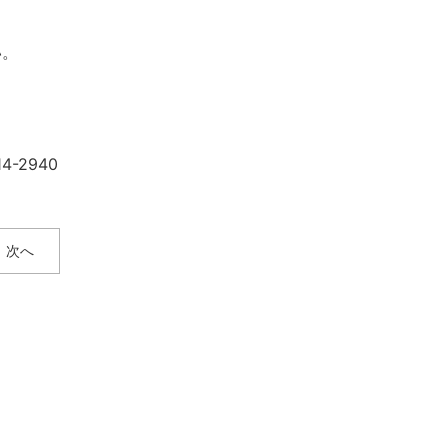
い。
-2940
次へ