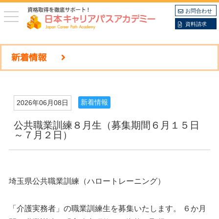
お問合わせ
toggle
navigation
資料請求
新着情報
新着情報
2026年06月08日
公共職業訓練８月生（募集期間６月１５日
～７月２日）
埼玉県公共職業訓練（ハロートレーニング）
「介護実務者」の職業訓練生を募集いたします。 ６か月