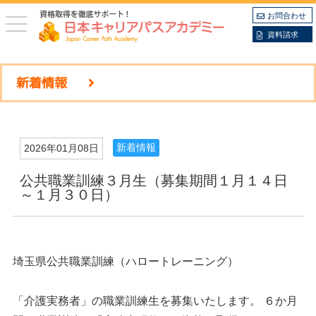
お問合わせ
toggle
navigation
資料請求
新着情報
新着情報
2026年01月08日
公共職業訓練３月生（募集期間１月１４日
～１月３０日）
埼玉県公共職業訓練（ハロートレーニング）
「介護実務者」の職業訓練生を募集いたします。 ６か月