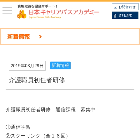
お問合わせ
toggle
navigation
資料請求
新着情報
新着情報
2019年03月29日
介護職員初任者研修
介護職員初任者研修 通信課程 募集中
①通信学習
②スクーリング（全１６回）