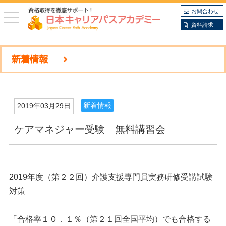
お問合わせ
toggle
navigation
資料請求
新着情報
新着情報
2019年03月29日
ケアマネジャー受験 無料講習会
2019年度（第２２回）介護支援専門員実務研修受講試験
対策
「合格率１０．１％（第２１回全国平均）でも合格する