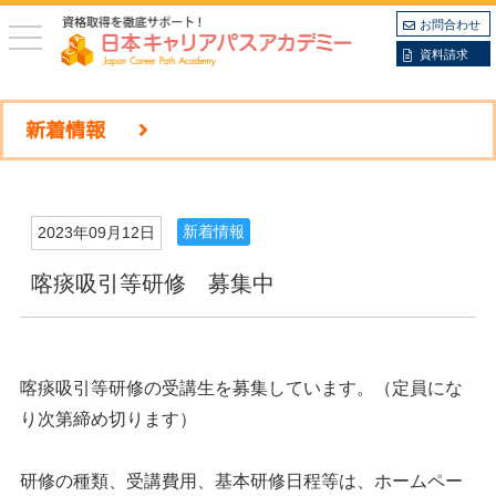
お問合わせ
toggle
navigation
資料請求
新着情報
新着情報
2023年09月12日
喀痰吸引等研修 募集中
喀痰吸引等研修の受講生を募集しています。（定員にな
り次第締め切ります）
研修の種類、受講費用、基本研修日程等は、ホームペー