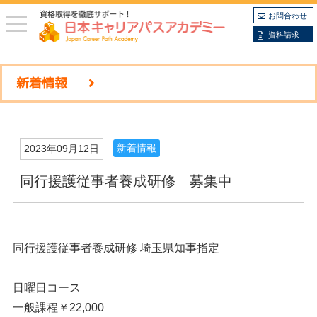
お問合わせ
toggle
navigation
資料請求
新着情報
新着情報
2023年09月12日
同行援護従事者養成研修 募集中
同行援護従事者養成研修 埼玉県知事指定
日曜日コース
一般課程￥22,000