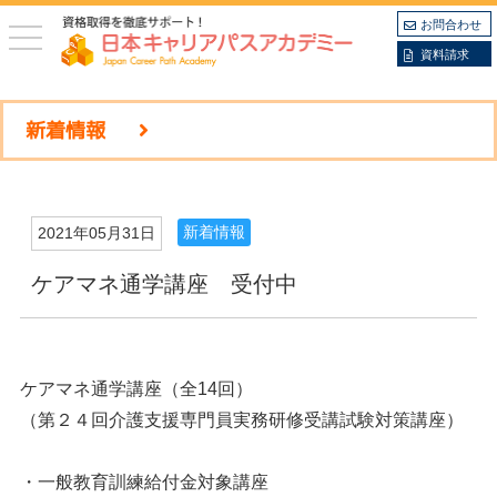
お問合わせ
toggle
navigation
資料請求
新着情報
新着情報
2021年05月31日
ケアマネ通学講座 受付中
ケアマネ通学講座（全14回）
（第２４回介護支援専門員実務研修受講試験対策講座）
・一般教育訓練給付金対象講座