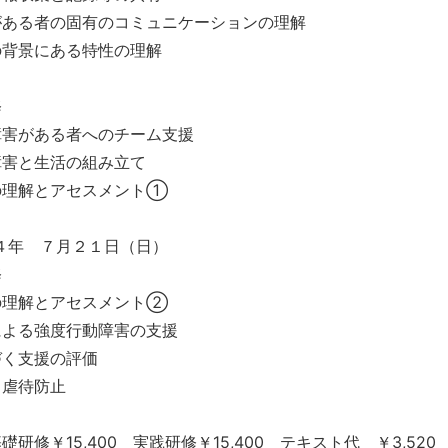
がある者の固有のコミュニケーションの理解
の背景にある特性の理解
修
障害がある者へのチーム支援
障害と生活の組み立て
の理解とアセスメント①
４年 ７月２１日（日）
修
の理解とアセスメント②
による強度行動障害の支援
づく支援の評価
と虐待防止
研修￥15,400 実践研修￥15,400 テキスト代 ￥3,520